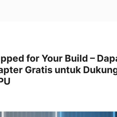
ipped for Your Build – Da
apter Gratis untuk Dukun
PU