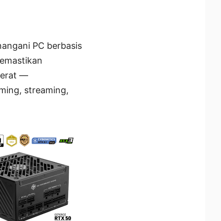
angani PC berbasis
memastikan
berat —
ing, streaming,