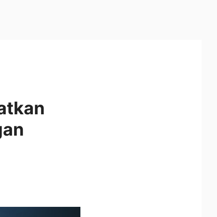
patkan
gan