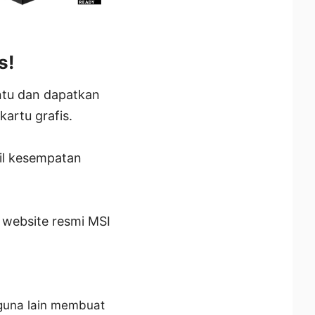
s!
ntu dan dapatkan
artu grafis.
il kesempatan
 website resmi MSI
guna lain membuat