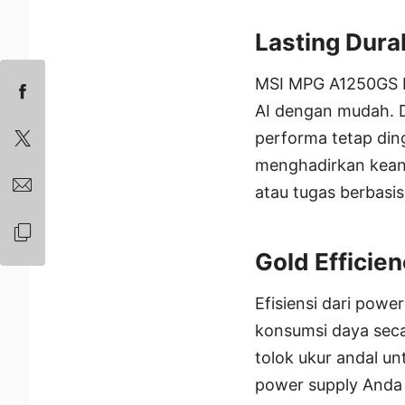
Lasting Durab
MSI MPG A1250GS P
AI dengan mudah. D
performa tetap ding
menghadirkan kean
atau tugas berbasis
Gold Efficien
Efisiensi dari pow
konsumsi daya secar
tolok ukur andal un
power supply Anda