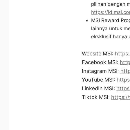
pilihan dengan 
https://id.msi.c
MSI Reward Progr
lainnya untuk m
eksklusif hanya
Website MSI:
https:
Facebook MSI:
htt
Instagram MSI:
htt
YouTube MSI:
http
LinkedIn MSI:
https
Tiktok MSI:
https:/