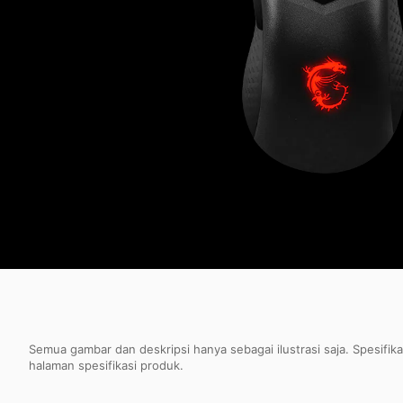
Semua gambar dan deskripsi hanya sebagai ilustrasi saja. Spesifik
halaman spesifikasi produk.