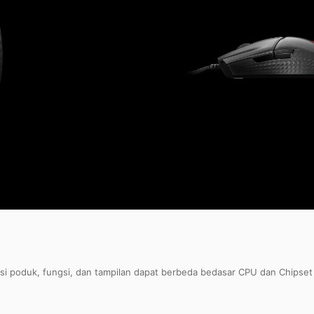
asi poduk, fungsi, dan tampilan dapat berbeda bedasar CPU dan Chipset y