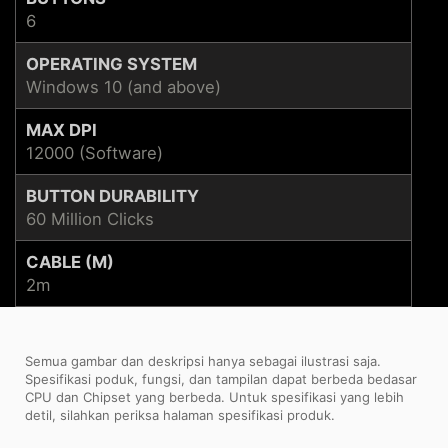
6
OPERATING SYSTEM
Windows 10 (and above)
MAX DPI
12000 (Software)
BUTTON DURABILITY
60 Million Clicks
CABLE (M)
2m
Semua gambar dan deskripsi hanya sebagai ilustrasi saja.
Spesifikasi poduk, fungsi, dan tampilan dapat berbeda bedasar
CPU dan Chipset yang berbeda. Untuk spesifikasi yang lebih
detil, silahkan periksa halaman spesifikasi produk.