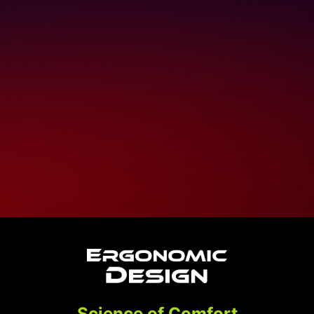
8-inch
120Hz
Display
Refresh Rate
16:10
500 nits
Golden Ratio
Sunlight Readable
IPS Level
VRR
Touch Screen
Support
Science of Comfort