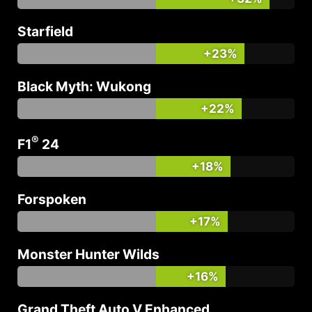
Starfield
+23%
Black Myth: Wukong
+22%
®
F1
24
+18%
Forspoken
+17%
Monster Hunter Wilds
+16%
Grand Theft Auto V Enhanced