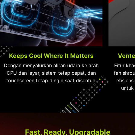
Keeps Cool Where It Matters
Vente
Dengan menyalurkan aliran udara ke arah
Fitur kh
CPU dan layar, sistem tetap cepat, dan
fan shro
touchscreen tetap dingin saat disentuh.
efisien
untuk
High-Speed Memory, Built In
Fast, Ready, Upgradable