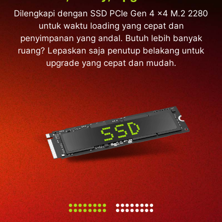
Dilengkapi dengan SSD PCIe Gen 4 x4 M.2 2280
Dengan 24GB LPDDR5x-8000 dalam konfigurasi
dual-channel, nikmati waktu muat yang lebih
untuk waktu loading yang cepat dan
penyimpanan yang andal. Butuh lebih banyak
cepat dan multitasking yang lebih lancar —
ruang? Lepaskan saja penutup belakang untuk
semuanya dalam memori onboard yang hemat
upgrade yang cepat dan mudah.
daya.