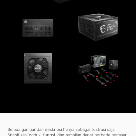
Semua gambar dan deskripsi hanya sebagai ilustrasi saja.
Spesifikasi poduk, fungsi, dan tampilan dapat berbeda bedasar