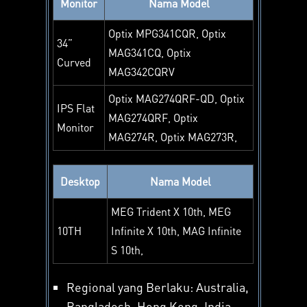
Monitor
Nama Model
Optix MPG341CQR, Optix
34”
MAG341CQ, Optix
Curved
MAG342CQRV
Optix MAG274QRF-QD, Optix
IPS Flat
MAG274QRF, Optix
Monitor
MAG274R, Optix MAG273R,
Desktop
Nama Model
MEG Trident X 10th, MEG
10TH
Infinite X 10th, MAG Infinite
S 10th,
Regional yang Berlaku: Australia,
Bangladesh, Hong Kong, India,