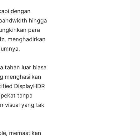
kapi dengan
bandwidth hingga
mungkinkan para
0Hz, menghadirkan
elumnya.
 tahan luar biasa
ng menghasilkan
tified DisplayHDR
 pekat tanpa
 visual yang tak
le, memastikan