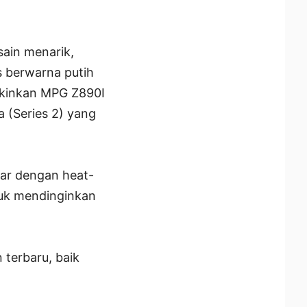
ain menarik,
s berwarna putih
gkinkan MPG Z890I
 (Series 2) yang
sar dengan heat-
tuk mendinginkan
 terbaru, baik