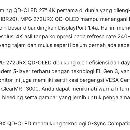
aming QD-OLED 27" 4K pertama di dunia yang dileng
 (UHBR20), MPG 272URX QD-OLED mampu menangani 
bih besar dibandingkan DisplayPort 1.4a. Hal ini me
solusi 4K asli tanpa kompresi pada refresh rate 24
yang tajam dan mulus seperti belum pernah ada seb
 272URX QD-OLED didukung oleh efisiensi dan daya
ndem 5-layer terbaru dengan teknologi EL Gen 3, ya
itor ini juga memiliki sertifikasi bergengsi VESA Cer
 ClearMR 13000. Anda dapat menikmati warna hitam
 bleeding serta gambar yang jernih untuk pengalaman
RX QD-OLED mendukung teknologi G-Sync Compatib