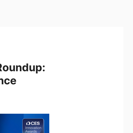
Roundup:
ence