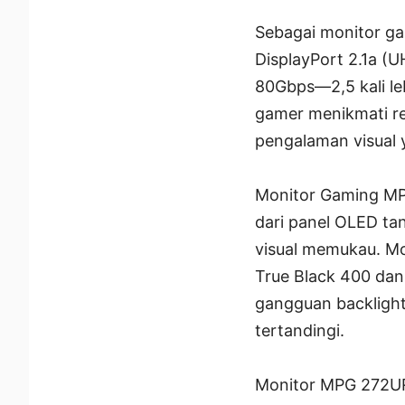
Sebagai monitor g
DisplayPort 2.1a
80Gbps—2,5 kali le
gamer menikmati re
pengalaman visual 
Monitor Gaming MPG
dari panel OLED ta
visual memukau. Mon
True Black 400 dan
gangguan backlight
tertandingi.
Monitor MPG 272U