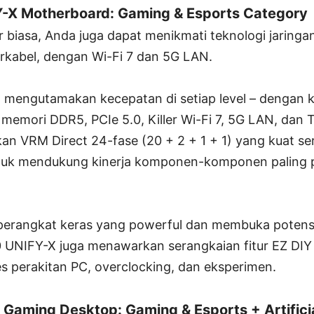
X Motherboard: Gaming & Esports Category
r biasa, Anda juga dapat menikmati teknologi jaringan
rkabel, dengan Wi-Fi 7 dan 5G LAN.
engutamakan kecepatan di setiap level – dengan k
 memori DDR5, PCIe 5.0, Killer Wi-Fi 7, 5G LAN, dan 
n VRM Direct 24-fase (20 + 2 + 1 + 1) yang kuat ser
tuk mendukung kinerja komponen-komponen paling 
perangkat keras yang powerful dan membuka potens
UNIFY-X juga menawarkan serangkaian fitur EZ DIY
perakitan PC, overclocking, dan eksperimen.
Gaming Desktop: Gaming & Esports + Artificia