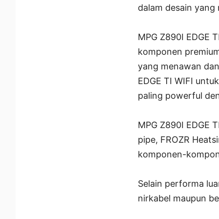
dalam desain yang 
MPG Z890I EDGE TI
komponen premium, 
yang menawan dan 
EDGE TI WIFI untuk
paling powerful d
MPG Z890I EDGE TI 
pipe, FROZR Heats
komponen-komponen 
Selain performa lua
nirkabel maupun be