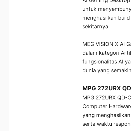
AI Gaming Desktop
untuk menyembunyi
menghasilkan build
sekitarnya.
MEG VISION X AI G
dalam kategori Art
fungsionalitas AI 
dunia yang semakin
MPG 272URX QD-
MPG 272URX QD-OLE
Computer Hardware
yang menghasilkan 
serta waktu respon