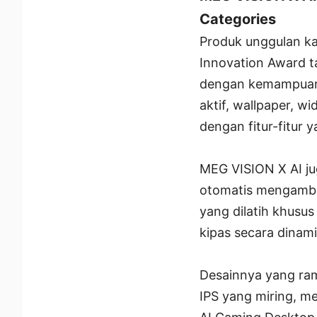
Categories
Produk unggulan k
Innovation Award ta
dengan kemampuan p
aktif, wallpaper, w
dengan fitur-fitur 
MEG VISION X AI ju
otomatis mengambil
yang dilatih khusu
kipas secara dinam
Desainnya yang ra
IPS yang miring, m