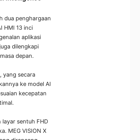
ih dua penghargaan
I HMI 13 inci
enalan aplikasi
juga dilengkapi
i masa depan.
, yang secara
kannya ke model AI
esuaian kecepatan
imal.
 layar sentuh FHD
ika. MEG VISION X