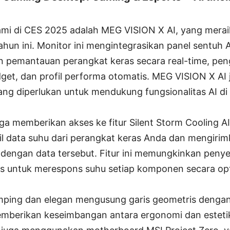
ami di CES 2025 adalah MEG VISION X AI, yang mera
hun ini. Monitor ini mengintegrasikan panel sentuh A
emantauan perangkat keras secara real-time, peng
idget, dan profil performa otomatis. MEG VISION X AI 
yang diperlukan untuk mendukung fungsionalitas AI d
ga memberikan akses ke fitur Silent Storm Cooling AI
 data suhu dari perangkat keras Anda dan mengirim
s dengan data tersebut. Fitur ini memungkinkan peny
is untuk merespons suhu setiap komponen secara opt
mping dan elegan mengusung garis geometris dengan
emberikan keseimbangan antara ergonomi dan estet