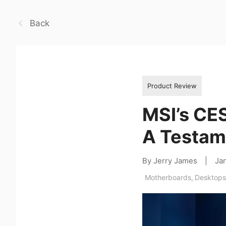
Back
Product Review
MSI’s CE
A Testam
By Jerry James
|
Ja
Motherboards
,
Desktops