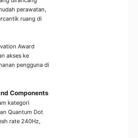
ang dirancang
mudah perawatan,
cantik ruang di
vation Award
an akses ke
amanan pengguna di
and Components
m kategori
dan Quantum Dot
esh rate 240Hz,