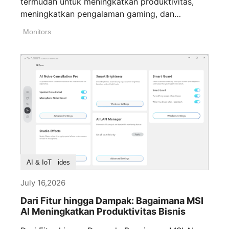
termudah untuk meningkatkan produktivitas,
meningkatkan pengalaman gaming, dan
workflow content creation streaming. Baik [...]
Monitors
Buying Guides
AI & IoT
July 16,2026
Dari Fitur hingga Dampak: Bagaimana MSI
AI Meningkatkan Produktivitas Bisnis