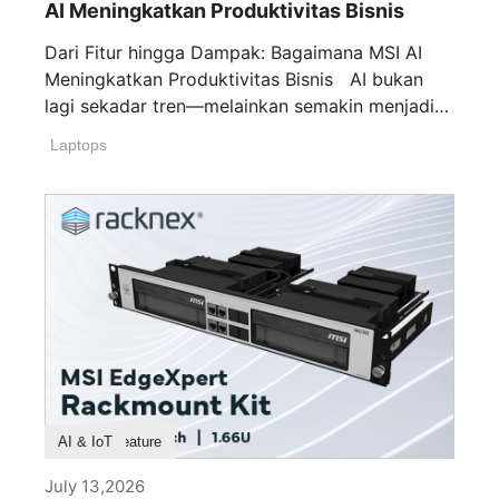
AI Meningkatkan Produktivitas Bisnis
Dari Fitur hingga Dampak: Bagaimana MSI AI
Meningkatkan Produktivitas Bisnis AI bukan
lagi sekadar tren—melainkan semakin menjadi
pendorong utama [...]
Laptops
Product Feature
AI & IoT
July 13,2026