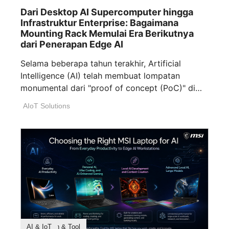
Dari Desktop AI Supercomputer hingga
Infrastruktur Enterprise: Bagaimana
Mounting Rack Memulai Era Berikutnya
dari Penerapan Edge AI
Selama beberapa tahun terakhir, Artificial
Intelligence (AI) telah membuat lompatan
monumental dari "proof of concept (PoC)" di
laboratorium ke "production [...]
AIoT Solutions
Buying Guides
Product Feature
Branding
Opinion Article
Application & Tool
AI & IoT