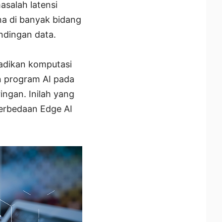
asalah latensi
na di banyak bidang
andingan data.
jadikan komputasi
n program AI pada
ingan. Inilah yang
perbedaan Edge AI