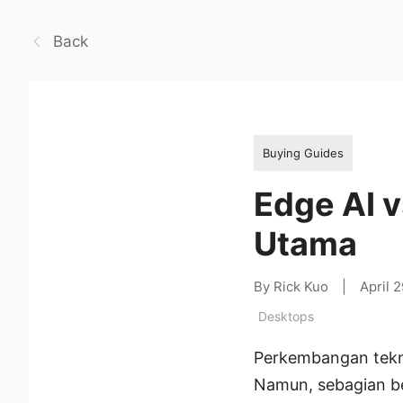
Back
Buying Guides
Edge AI 
Utama
By Rick Kuo
|
April 
Desktops
Perkembangan tekno
Namun, sebagian be