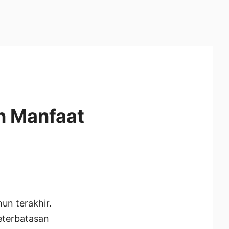
n Manfaat
un terakhir.
eterbatasan