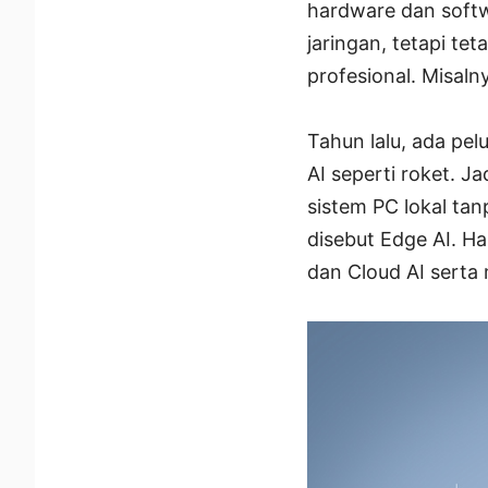
hardware dan softw
jaringan, tetapi te
profesional. Misaln
Tahun lalu, ada pe
AI seperti roket. 
sistem PC lokal tan
disebut Edge AI. H
dan Cloud AI serta