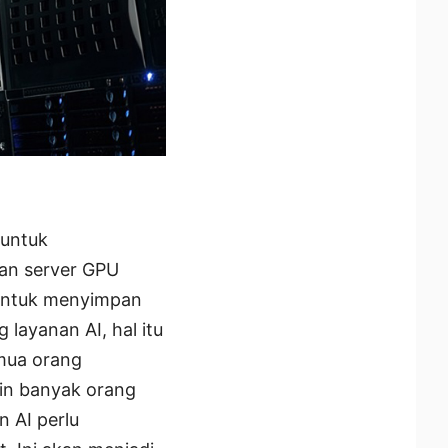
 untuk
an server GPU
 untuk menyimpan
layanan AI, hal itu
emua orang
in banyak orang
n AI perlu