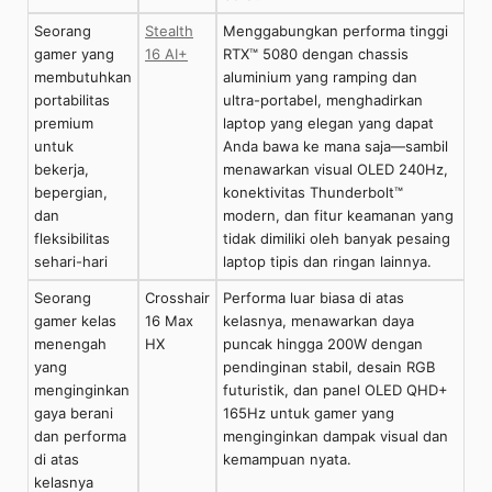
Seorang
Stealth
Menggabungkan performa tinggi
gamer yang
16 AI+
RTX™ 5080 dengan chassis
membutuhkan
aluminium yang ramping dan
portabilitas
ultra-portabel, menghadirkan
premium
laptop yang elegan yang dapat
untuk
Anda bawa ke mana saja—sambil
bekerja,
menawarkan visual OLED 240Hz,
bepergian,
konektivitas Thunderbolt™
dan
modern, dan fitur keamanan yang
fleksibilitas
tidak dimiliki oleh banyak pesaing
sehari-hari
laptop tipis dan ringan lainnya.
Seorang
Crosshair
Performa luar biasa di atas
gamer kelas
16 Max
kelasnya, menawarkan daya
menengah
HX
puncak hingga 200W dengan
yang
pendinginan stabil, desain RGB
menginginkan
futuristik, dan panel OLED QHD+
gaya berani
165Hz untuk gamer yang
dan performa
menginginkan dampak visual dan
di atas
kemampuan nyata.
kelasnya