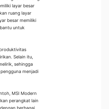
iliki layar besar
an ruang layar
ar besar memiliki
mbantu untuk
produktivitas
kan. Selain itu,
melirik, sehingga
u pengguna menjadi
ontoh, MSI Modern
an perangkat lain
n dengan berbagai