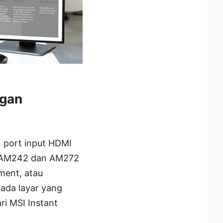
ngan
 port input HDMI
n AM242 dan AM272
nment, atau
ada layar yang
ri MSI Instant