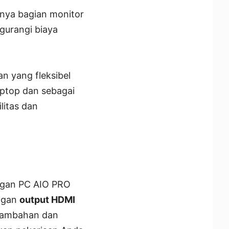
anya bagian monitor
gurangi biaya
n yang fleksibel
aptop dan sebagai
litas dan
engan PC AIO PRO
engan
output HDMI
tambahan dan