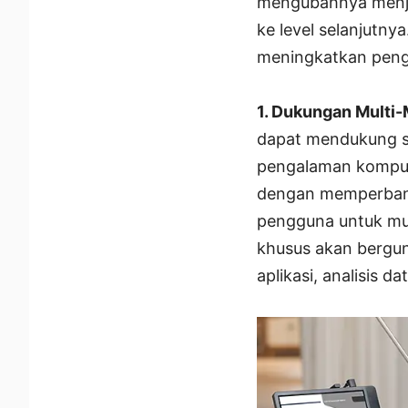
mengubahnya menja
ke level selanjutny
meningkatkan pen
1. Dukungan Multi-
dapat mendukung s
pengalaman komputa
dengan memperbanya
pengguna untuk mu
khusus akan bergun
aplikasi, analisis da