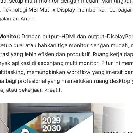
di setup multi-monitor dengan mudah. Mari tingkat
a. Teknologi MSI Matrix Display memberikan berbagai
galaman Anda:
Monitor:
Dengan output-HDMI dan output-DisplayPort
etup dual atau bahkan tiga monitor dengan mudah,
si yang lebih efisien dan produktif. Ruang kerja dap
k aplikasi di sepanjang multi monitor. Fitur ini m
ltitasking, memungkinkan workflow yang imersif da
a bagi profesional yang memerlukan ruang desktop 
ta, atau pekerjaan kreatif.