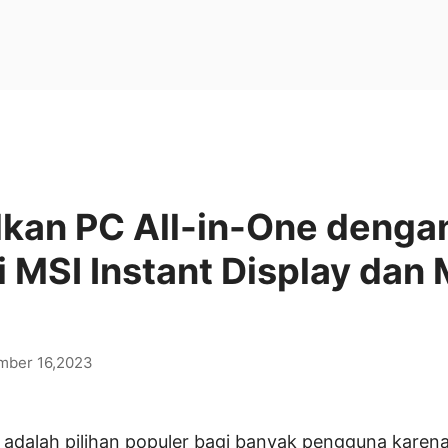
kan PC All-in-One denga
 MSI Instant Display dan 
mber 16,2023
) adalah pilihan populer bagi banyak pengguna kar