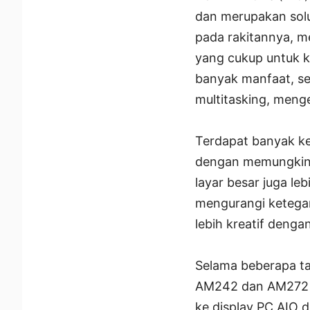
dan merupakan solu
pada rakitannya, 
yang cukup untuk k
banyak manfaat, se
multitasking, menge
Terdapat banyak kel
dengan memungkinka
layar besar juga leb
mengurangi ketegan
lebih kreatif deng
Selama beberapa ta
AM242 dan AM272 
ke display PC AIO 