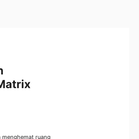
n
Matrix
ena menghemat ruang