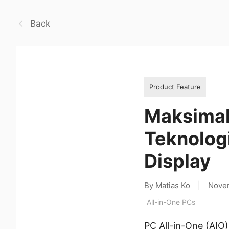
Back
Product Feature
Maksimal
Teknologi
Display
By Matias Ko
|
Nove
All-in-One PCs
PC All-in-One (AIO