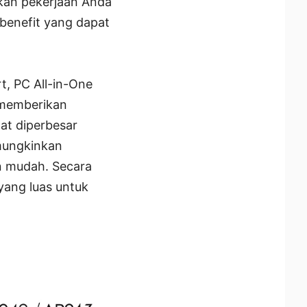
kan pekerjaan Anda
 benefit yang dapat
, PC All-in-One
 memberikan
at diperbesar
emungkinkan
n mudah. Secara
yang luas untuk