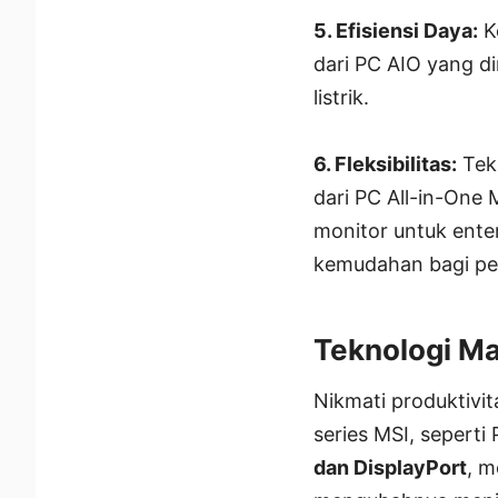
5. Efisiensi Daya:
Ke
dari PC AIO yang d
listrik.
6. Fleksibilitas:
Tekn
dari PC All-in-One
monitor untuk enter
kemudahan bagi p
Teknologi Ma
Nikmati produktivi
series MSI, sepert
dan DisplayPort
, 