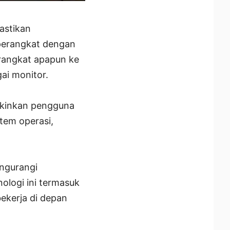
astikan
 perangkat dengan
rangkat apapun ke
ai monitor.
gkinkan pengguna
tem operasi,
engurangi
logi ini termasuk
bekerja di depan