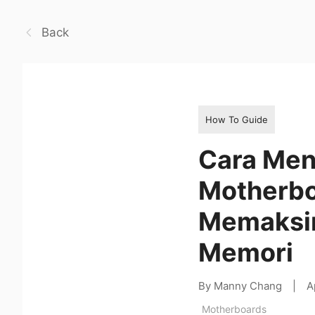
Back
How To Guide
Cara Men
Motherbo
Memaksim
Memori
By Manny Chang
|
A
Motherboards