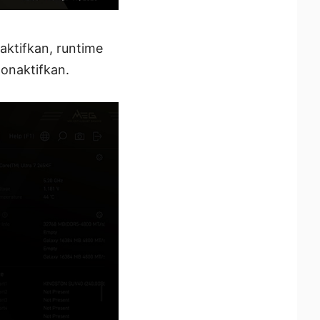
ktifkan, runtime
nonaktifkan.