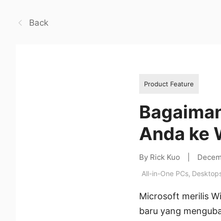
Back
Product Feature
Bagaiman
Anda ke 
By Rick Kuo
|
Decem
All-in-One PCs
,
Desktop
Microsoft merilis 
baru yang mengubah