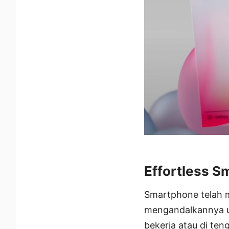
Effortless S
Smartphone telah me
mengandalkannya u
bekerja atau di ten