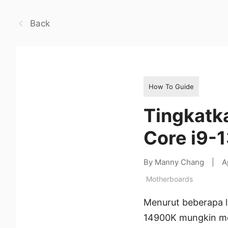
Back
How To Guide
Tingkatka
Core i9-
By Manny Chang
|
A
Motherboards
Menurut beberapa la
14900K mungkin men