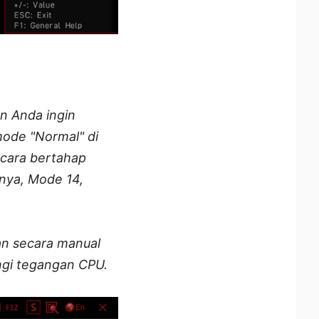
an Anda ingin
ode "Normal" di
ecara bertahap
nya, Mode 14,
an secara manual
ngi tegangan CPU.