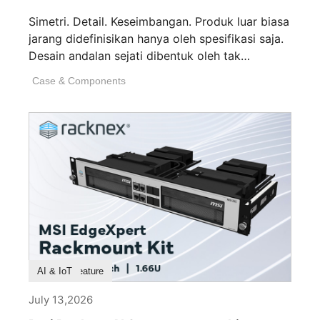
Simetri. Detail. Keseimbangan. Produk luar biasa
jarang didefinisikan hanya oleh spesifikasi saja.
Desain andalan sejati dibentuk oleh tak
terhitungnya keputusan [...]
Case & Components
Product Feature
AI & IoT
July 13,2026