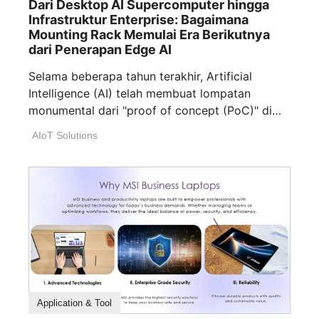
Dari Desktop AI Supercomputer hingga
Infrastruktur Enterprise: Bagaimana
Mounting Rack Memulai Era Berikutnya
dari Penerapan Edge AI
Selama beberapa tahun terakhir, Artificial
Intelligence (AI) telah membuat lompatan
monumental dari "proof of concept (PoC)" di
laboratorium ke "production [...]
AIoT Solutions
Product Feature
Branding
Opinion Article
Application & Tool