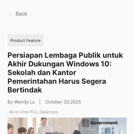
Back
Product Feature
Persiapan Lembaga Publik untuk
Akhir Dukungan Windows 10:
Sekolah dan Kantor
Pemerintahan Harus Segera
Bertindak
By Wendy Lu
|
October 30,2025
All-in-One PCs
,
Desktops