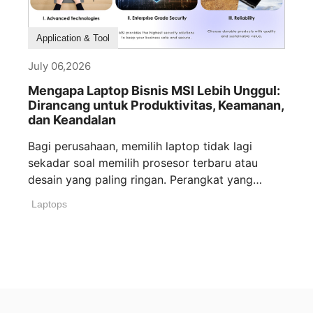
Product Feature
Branding
Opinion Article
Application & Tool
July 06,2026
Mengapa Laptop Bisnis MSI Lebih Unggul:
Dirancang untuk Produktivitas, Keamanan,
dan Keandalan
Bagi perusahaan, memilih laptop tidak lagi
sekadar soal memilih prosesor terbaru atau
desain yang paling ringan. Perangkat yang
benar-benar siap [...]
Laptops