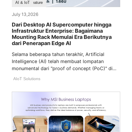
Product Feature
AI & IoT
July 13,2026
Dari Desktop AI Supercomputer hingga
Infrastruktur Enterprise: Bagaimana
Mounting Rack Memulai Era Berikutnya
dari Penerapan Edge AI
Selama beberapa tahun terakhir, Artificial
Intelligence (AI) telah membuat lompatan
monumental dari "proof of concept (PoC)" di
laboratorium ke "production [...]
AIoT Solutions