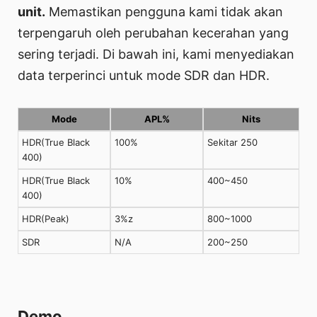
unit.
Memastikan pengguna kami tidak akan
terpengaruh oleh perubahan kecerahan yang
sering terjadi. Di bawah ini, kami menyediakan
data terperinci untuk mode SDR dan HDR.
Mode
APL%
Nits
HDR(True Black
100%
Sekitar 250
400)
HDR(True Black
10%
400~450
400)
HDR(Peak)
3%z
800~1000
SDR
N/A
200~250
Demo