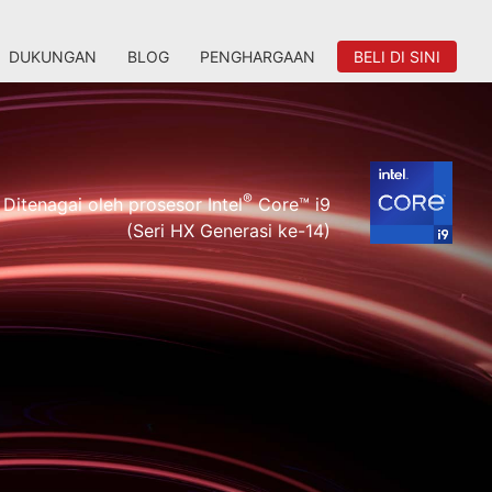
DUKUNGAN
BLOG
PENGHARGAAN
BELI DI SINI
®
Ditenagai oleh prosesor Intel
Core™ i9
(Seri HX Generasi ke-14)