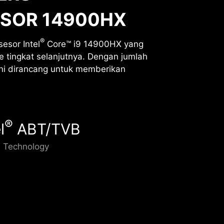
SSOR 14900HX
®
esor Intel
Core™ i9 14900HX yang
 tingkat selanjutnya. Dengan jumlah
ini dirancang untuk memberikan
®
l
ABT/TVB
Technology