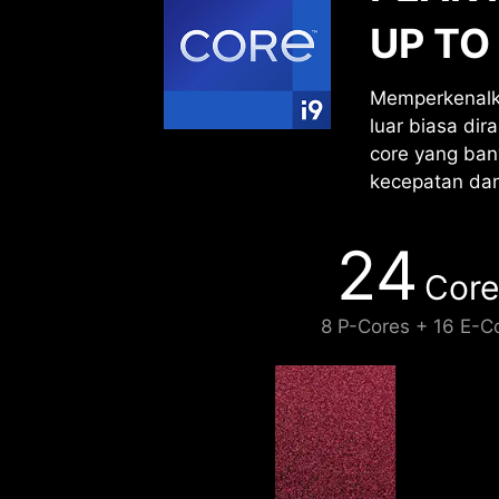
UP TO
Memperkenalka
luar biasa di
core yang ban
kecepatan dan
24
Core
8 P-Cores + 16 E-C