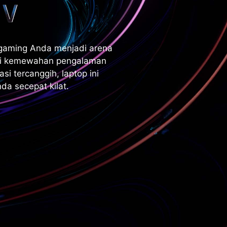
 gaming Anda menjadi arena
ati kemewahan pengalaman
i tercanggih, laptop ini
a secepat kilat.