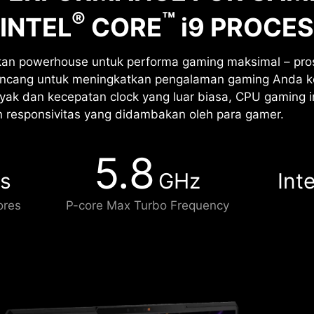
®
™
 INTEL
CORE
i
9 PROCE
n powerhouse untuk performa gaming maksimal – pros
rancang untuk meningkatkan pengalaman gaming Anda ke
yak dan kecepatan clock yang luar biasa, CPU gaming 
 responsivitas yang didambakan oleh para gamer.
5.8
s
GHz
Inte
ores
P-core Max Turbo Frequency