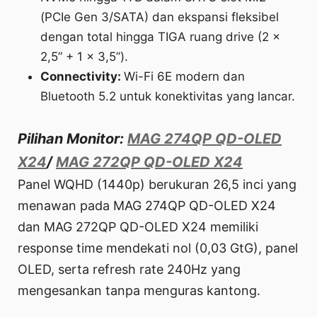
(PCIe Gen 3/SATA) dan ekspansi fleksibel
dengan total hingga TIGA ruang drive (2 x
2,5” + 1 x 3,5”).
Connectivity:
Wi-Fi 6E modern dan
Bluetooth 5.2 untuk konektivitas yang lancar.
Pilihan Monitor:
MAG 274QP QD-OLED
X24
/
MAG 272QP QD-OLED X24
Panel WQHD (1440p) berukuran 26,5 inci yang
menawan pada MAG 274QP QD-OLED X24
dan MAG 272QP QD-OLED X24 memiliki
response time mendekati nol (0,03 GtG), panel
OLED, serta refresh rate 240Hz yang
mengesankan tanpa menguras kantong.