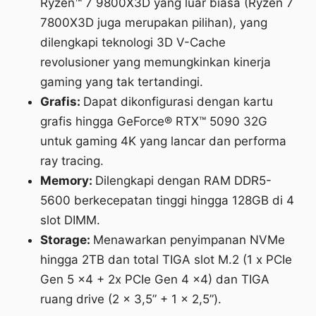
Ryzen™ 7 9800X3D yang luar biasa (Ryzen 7
7800X3D juga merupakan pilihan), yang
dilengkapi teknologi 3D V-Cache
revolusioner yang memungkinkan kinerja
gaming yang tak tertandingi.
Grafis:
Dapat dikonfigurasi dengan kartu
grafis hingga GeForce® RTX™ 5090 32G
untuk gaming 4K yang lancar dan performa
ray tracing.
Memory:
Dilengkapi dengan RAM DDR5-
5600 berkecepatan tinggi hingga 128GB di 4
slot DIMM.
Storage:
Menawarkan penyimpanan NVMe
hingga 2TB dan total TIGA slot M.2 (1 x PCIe
Gen 5 x4 + 2x PCIe Gen 4 x4) dan TIGA
ruang drive (2 x 3,5” + 1 x 2,5”).