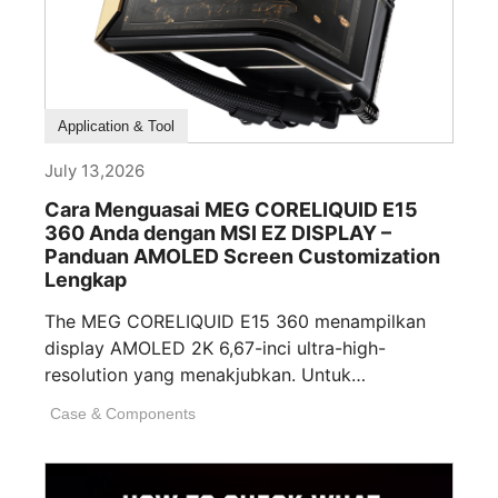
How To Guide
Application & Tool
July 13,2026
Cara Menguasai MEG CORELIQUID E15
360 Anda dengan MSI EZ DISPLAY –
Panduan AMOLED Screen Customization
Lengkap
The MEG CORELIQUID E15 360 menampilkan
display AMOLED 2K 6,67-inci ultra-high-
resolution yang menakjubkan. Untuk
menghadirkan pengalaman visual luar biasa,
Case & Components
kami secara [...]