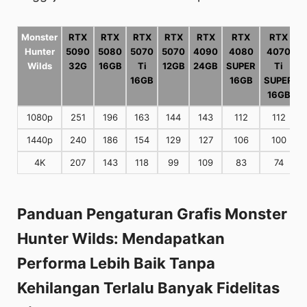
Monster
RTX
RTX
RTX
RTX
RTX
RTX
RTX
Hunter
5090
5080
5070
5070
4090
4080
4070
Wilds
32G
16GB
Ti
12GB
24GB
SUPER
Ti
16GB
16GB
SUPER
16GB
1080p
251
196
163
144
143
112
112
1440p
240
186
154
129
127
106
100
4K
207
143
118
99
109
83
74
Panduan Pengaturan Grafis Monster
Hunter Wilds: Mendapatkan
Performa Lebih Baik Tanpa
Kehilangan Terlalu Banyak Fidelitas