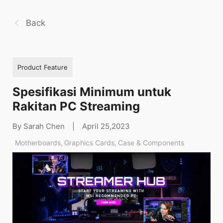
Back
Product Feature
Spesifikasi Minimum untuk
Rakitan PC Streaming
By Sarah Chen
|
April 25,2023
Motherboards
,
Graphics Cards
,
Case & Components