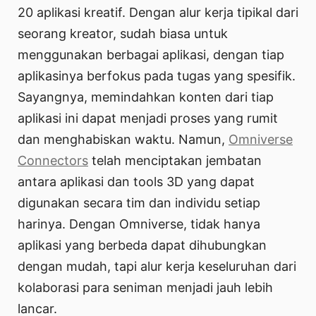
20 aplikasi kreatif. Dengan alur kerja tipikal dari
seorang kreator, sudah biasa untuk
menggunakan berbagai aplikasi, dengan tiap
aplikasinya berfokus pada tugas yang spesifik.
Sayangnya, memindahkan konten dari tiap
aplikasi ini dapat menjadi proses yang rumit
dan menghabiskan waktu. Namun,
Omniverse
Connectors
telah menciptakan jembatan
antara aplikasi dan tools 3D yang dapat
digunakan secara tim dan individu setiap
harinya. Dengan Omniverse, tidak hanya
aplikasi yang berbeda dapat dihubungkan
dengan mudah, tapi alur kerja keseluruhan dari
kolaborasi para seniman menjadi jauh lebih
lancar.