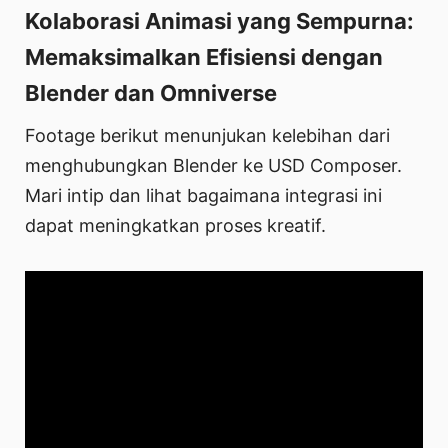
Kolaborasi Animasi yang Sempurna:
Memaksimalkan Efisiensi dengan
Blender dan Omniverse
Footage berikut menunjukan kelebihan dari
menghubungkan Blender ke USD Composer.
Mari intip dan lihat bagaimana integrasi ini
dapat meningkatkan proses kreatif.