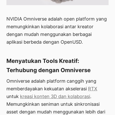
NVIDIA Omniverse adalah open platform yang
memungkinkan kolaborasi antar kreator
dengan mudah menggunakan berbagai
aplikasi berbeda dengan OpenUSD.
Menyatukan Tools Kreatif:
Terhubung dengan Omniverse
Omniverse adalah platform canggih yang
memberdayakan kekuatan akselerasi
RTX
untuk
kreasi konten 3D dan kolaborasi
.
Memungkinkan seniman untuk sinkronisasi
asset dengan mudah menggunakan lebih dari