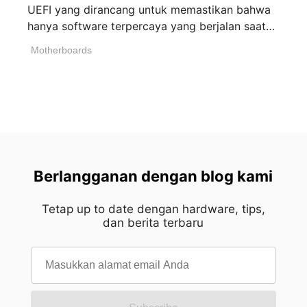
UEFI yang dirancang untuk memastikan bahwa
hanya software terpercaya yang berjalan saat
perangkat Anda [...]
Motherboards
Berlangganan dengan blog kami
Tetap up to date dengan hardware, tips,
dan berita terbaru