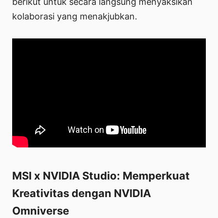
berikut untuk secara langsung menyaksikan
kolaborasi yang menakjubkan.
MSI x NVIDIA Studio: Memperkuat
Kreativitas dengan NVIDIA
Omniverse