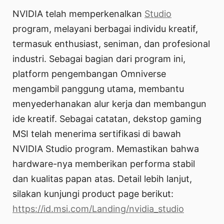
NVIDIA telah memperkenalkan
Studio
program, melayani berbagai individu kreatif,
termasuk enthusiast, seniman, dan profesional
industri. Sebagai bagian dari program ini,
platform pengembangan Omniverse
mengambil panggung utama, membantu
menyederhanakan alur kerja dan membangun
ide kreatif. Sebagai catatan, dekstop gaming
MSI telah menerima sertifikasi di bawah
NVIDIA Studio program. Memastikan bahwa
hardware-nya memberikan performa stabil
dan kualitas papan atas. Detail lebih lanjut,
silakan kunjungi product page berikut:
https://id.msi.com/Landing/nvidia_studio