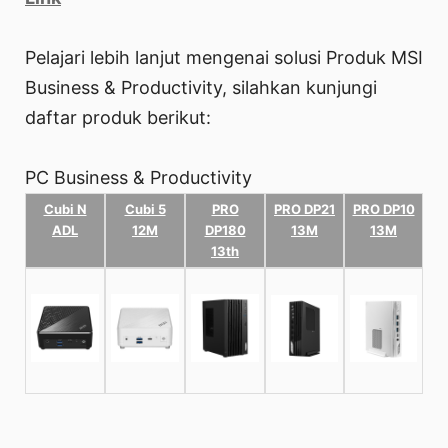
Pelajari lebih lanjut mengenai solusi Produk MSI
Business & Productivity, silahkan kunjungi
daftar produk berikut:
PC Business & Productivity
Cubi N
Cubi 5
PRO
PRO DP21
PRO DP10
ADL
12M
DP180
13M
13M
13th