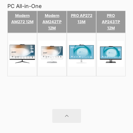
PC All-in-One
Modern
Modern
PRO AP272
PRO
AM272 12M
AM242TP
13M
AP243TP
12M
12M