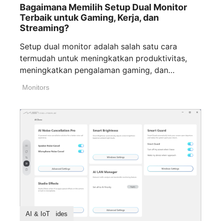
Bagaimana Memilih Setup Dual Monitor
Terbaik untuk Gaming, Kerja, dan
Streaming?
Setup dual monitor adalah salah satu cara
termudah untuk meningkatkan produktivitas,
meningkatkan pengalaman gaming, dan
workflow content creation streaming. Baik [...]
Monitors
Buying Guides
AI & IoT