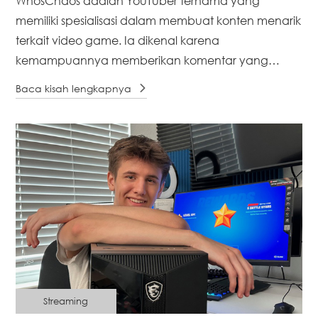
WhosChaos adalah YouTuber ternama yang
memiliki spesialisasi dalam membuat konten menarik
terkait video game. Ia dikenal karena
kemampuannya memberikan komentar yang
berwawasan saat bermain berbagai game, dan ia
Baca kisah lengkapnya
sering berinteraksi dengan audiensnya melalui live
streaming dan media sosial. Sebagai full-timer [...]
Streaming