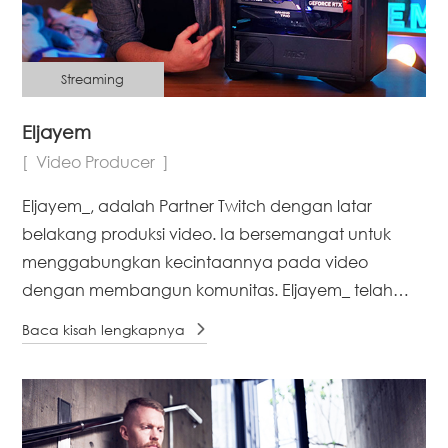
Streaming
Eljayem
Video Producer
Eljayem_, adalah Partner Twitch dengan latar
belakang produksi video. Ia bersemangat untuk
menggabungkan kecintaannya pada video
dengan membangun komunitas. Eljayem_ telah
bermain video game sejak dia cukup besar untuk
Baca kisah lengkapnya
mencuri Brothers GameBoy Colour, salinan Pokemon
Blue, dan secara tidak sengaja [...]