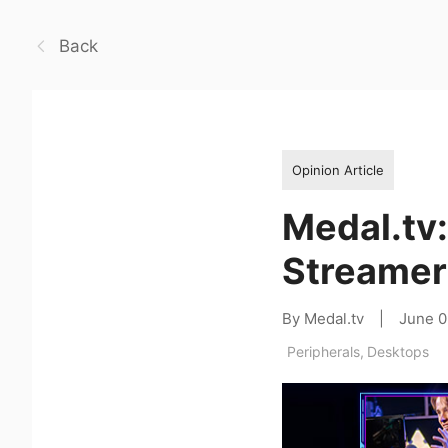
Back
Opinion Article
Medal.tv:
Streamer
By Medal.tv
|
June 0
Peripherals
,
Desktops