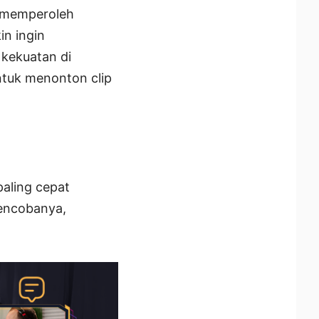
t memperoleh
n ingin
kekuatan di
untuk menonton clip
paling cepat
mencobanya,