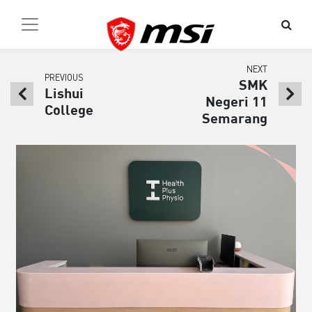
NEXT
PREVIOUS
SMK
Lishui
Negeri 11
College
Semarang