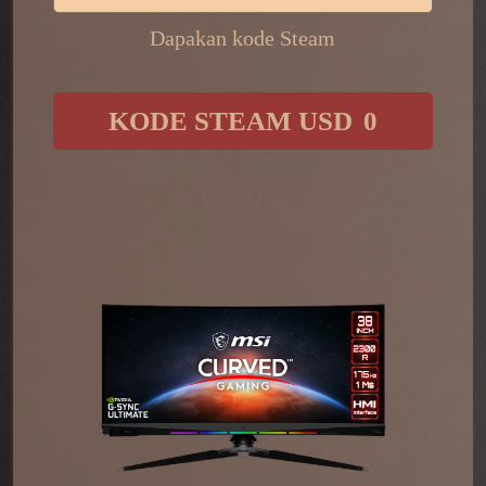
Dapakan kode Steam
​ ​
KODE STEAM USD
0