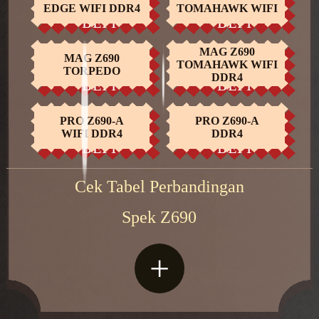
EDGE WIFI DDR4
TOMAHAWK WIFI
BELI
BELI
MAG Z690
SEKARANG
SEKARANG
MAG Z690
TOMAHAWK WIFI
TORPEDO
DDR4
BELI
BELI
SEKARANG
SEKARANG
PRO Z690-A
PRO Z690-A
WIFI DDR4
DDR4
BELI
BELI
Cek Tabel Perbandingan
Spek Z690
+