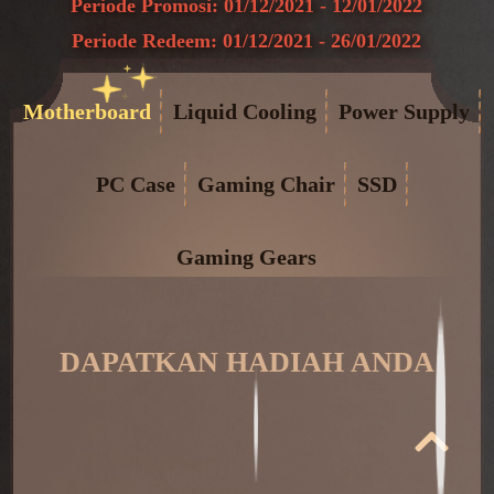
Periode Promosi: 01/12/2021 - 12/01/2022
Periode Redeem: 01/12/2021 - 26/01/2022
Motherboard
Liquid Cooling
Power Supply
PC Case
Gaming Chair
SSD
Gaming Gears
DAPATKAN HADIAH ANDA
​ ​