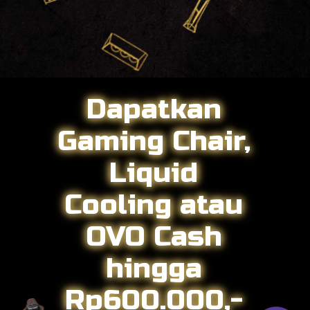
Dapatkan
Gaming Chair,
Liquid
Cooling atau
OVO Cash
hingga
Rp600.000,-