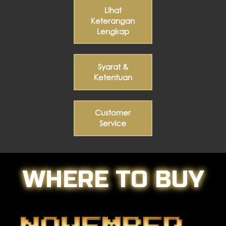
Lihat
Keterangan
Lengkap
Syarat &
Ketentuan
Customer
Service
WHERE TO BUY